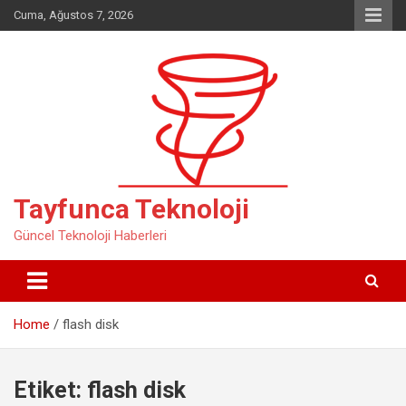
Skip
Cuma, Ağustos 7, 2026
to
content
Tayfunca Teknoloji
Güncel Teknoloji Haberleri
Home
flash disk
Etiket:
flash disk