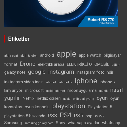
Etiketler
apple
android
apple watch
bilgisayar
akıllı saat
akıllı telefon
Drone
format
elektrikli araba
ELEKTRİKLİ OTOMOBİL
eğitim
google
instagram
galaxy note
instagram foto indir
iphone
instagram video indir
iphone x
internet
internet tv
nasıl
kim arıyor
microsoft
mobil uygulama
mobil internet
müzik
yapılır
oyun
Netflix
netflix dizileri
oyun
nokia
online alışveriş
playstation
konsolları
oyun konsolu
Playstation 5
PS4
PS3
PS5
playstation 5 hakkında
psp
PS Vita
Samsung
Sony
whatsapp ayarlar
whatsapp
samsung galaxy note