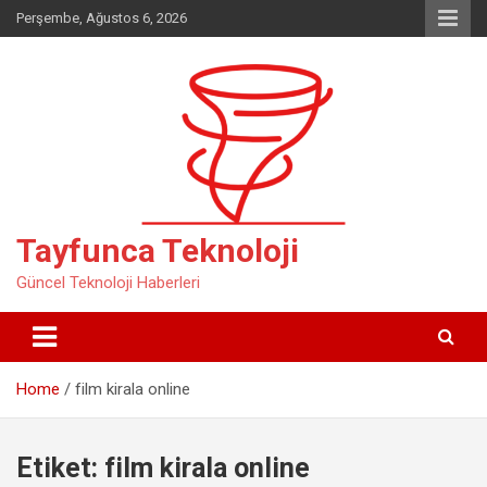
Skip
Perşembe, Ağustos 6, 2026
to
content
Tayfunca Teknoloji
Güncel Teknoloji Haberleri
Home
film kirala online
Etiket:
film kirala online