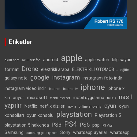
Etiketler
apple
android
apple watch
bilgisayar
akıllı saat
akıllı telefon
Drone
format
elektrikli araba
ELEKTRİKLİ OTOMOBİL
eğitim
google
instagram
galaxy note
instagram foto indir
iphone
instagram video indir
iphone x
internet
internet tv
nasıl
kim arıyor
microsoft
mobil uygulama
mobil internet
müzik
yapılır
oyun
Netflix
netflix dizileri
oyun
nokia
online alışveriş
playstation
konsolları
oyun konsolu
Playstation 5
PS4
PS3
PS5
playstation 5 hakkında
psp
PS Vita
Samsung
Sony
whatsapp ayarlar
whatsapp
samsung galaxy note