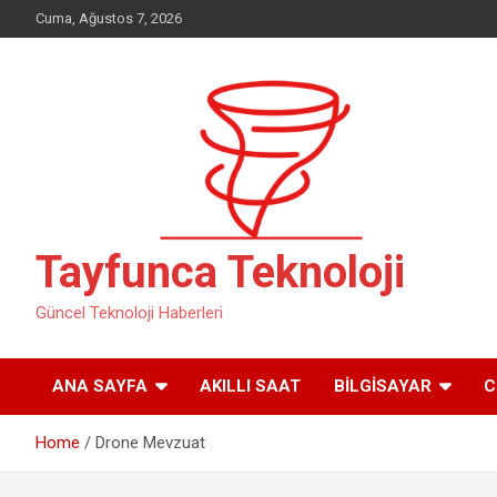
Skip
Cuma, Ağustos 7, 2026
to
content
Tayfunca Teknoloji
Güncel Teknoloji Haberleri
ANA SAYFA
AKILLI SAAT
BILGISAYAR
C
Home
Drone Mevzuat