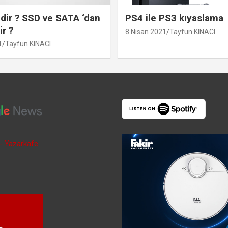
ir ? SSD ve SATA ‘dan
PS4 ile PS3 kıyaslama
ir ?
8 Nisan 2021
Tayfun KINACI
1
Tayfun KINACI