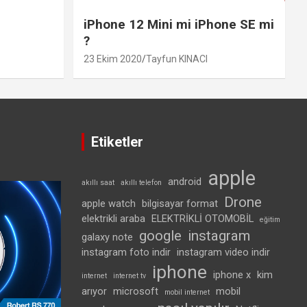
iPhone 12 Mini mi iPhone SE mi
?
23 Ekim 2020
Tayfun KINACI
Etiketler
apple
android
akıllı saat
akıllı telefon
Drone
apple watch
bilgisayar format
elektrikli araba
ELEKTRİKLİ OTOMOBİL
eğitim
google
instagram
galaxy note
instagram foto indir
instagram video indir
iphone
iphone x
kim
internet
internet tv
arıyor
microsoft
mobil
mobil internet