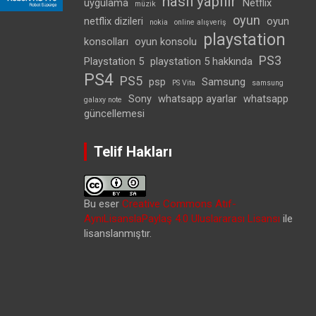
nasıl yapılır
uygulama
Netflix
müzik
oyun
netflix dizileri
oyun
nokia
online alışveriş
playstation
konsolları
oyun konsolu
PS3
Playstation 5
playstation 5 hakkında
PS4
PS5
psp
Samsung
PS Vita
samsung
Sony
whatsapp ayarlar
whatsapp
galaxy note
güncellemesi
Telif Hakları
Bu eser
Creative Commons Atıf-
AynıLisanslaPaylaş 4.0 Uluslararası Lisansı
ile
lisanslanmıştır.