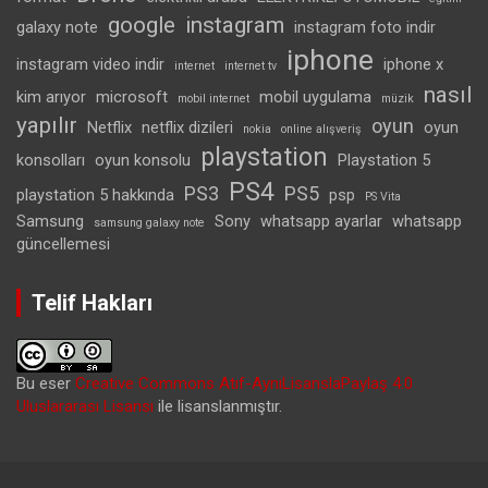
google
instagram
galaxy note
instagram foto indir
iphone
instagram video indir
iphone x
internet
internet tv
nasıl
kim arıyor
microsoft
mobil uygulama
mobil internet
müzik
yapılır
oyun
Netflix
netflix dizileri
oyun
nokia
online alışveriş
playstation
konsolları
oyun konsolu
Playstation 5
PS4
PS3
PS5
playstation 5 hakkında
psp
PS Vita
Samsung
Sony
whatsapp ayarlar
whatsapp
samsung galaxy note
güncellemesi
Telif Hakları
Bu eser
Creative Commons Atıf-AynıLisanslaPaylaş 4.0
Uluslararası Lisansı
ile lisanslanmıştır.