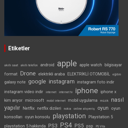
Etiketler
apple
android
apple watch
bilgisayar
akıllı saat
akıllı telefon
Drone
format
elektrikli araba
ELEKTRİKLİ OTOMOBİL
eğitim
google
instagram
galaxy note
instagram foto indir
iphone
instagram video indir
iphone x
internet
internet tv
nasıl
kim arıyor
microsoft
mobil uygulama
mobil internet
müzik
yapılır
oyun
Netflix
netflix dizileri
oyun
nokia
online alışveriş
playstation
konsolları
oyun konsolu
Playstation 5
PS4
PS3
PS5
playstation 5 hakkında
psp
PS Vita