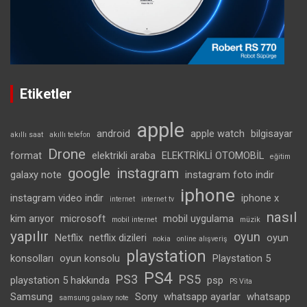
Etiketler
apple
android
apple watch
bilgisayar
akıllı saat
akıllı telefon
Drone
format
elektrikli araba
ELEKTRİKLİ OTOMOBİL
eğitim
google
instagram
galaxy note
instagram foto indir
iphone
instagram video indir
iphone x
internet
internet tv
nasıl
kim arıyor
microsoft
mobil uygulama
mobil internet
müzik
yapılır
oyun
Netflix
netflix dizileri
oyun
nokia
online alışveriş
playstation
konsolları
oyun konsolu
Playstation 5
PS4
PS3
PS5
playstation 5 hakkında
psp
PS Vita
Samsung
Sony
whatsapp ayarlar
whatsapp
samsung galaxy note