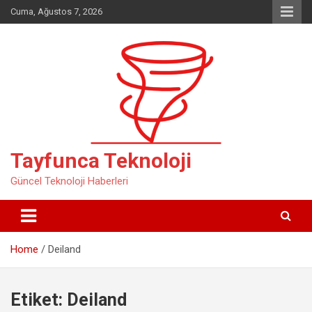
Skip
Cuma, Ağustos 7, 2026
to
content
Tayfunca Teknoloji
Güncel Teknoloji Haberleri
Home
Deiland
Etiket:
Deiland