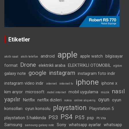
Etiketler
apple
android
apple watch
bilgisayar
akıllı saat
akıllı telefon
Drone
format
elektrikli araba
ELEKTRİKLİ OTOMOBİL
eğitim
google
instagram
galaxy note
instagram foto indir
iphone
instagram video indir
iphone x
internet
internet tv
nasıl
kim arıyor
microsoft
mobil uygulama
mobil internet
müzik
yapılır
oyun
Netflix
netflix dizileri
oyun
nokia
online alışveriş
playstation
konsolları
oyun konsolu
Playstation 5
PS4
PS3
PS5
playstation 5 hakkında
psp
PS Vita
Samsung
Sony
whatsapp ayarlar
whatsapp
samsung galaxy note