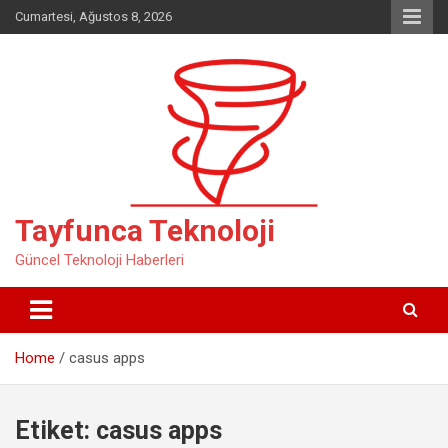
Skip
Cumartesi, Ağustos 8, 2026
to
content
Tayfunca Teknoloji
Güncel Teknoloji Haberleri
Home
casus apps
Etiket:
casus apps