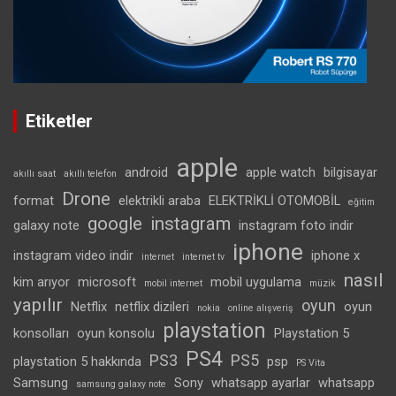
Etiketler
apple
android
apple watch
bilgisayar
akıllı saat
akıllı telefon
Drone
format
elektrikli araba
ELEKTRİKLİ OTOMOBİL
eğitim
google
instagram
galaxy note
instagram foto indir
iphone
instagram video indir
iphone x
internet
internet tv
nasıl
kim arıyor
microsoft
mobil uygulama
mobil internet
müzik
yapılır
oyun
Netflix
netflix dizileri
oyun
nokia
online alışveriş
playstation
konsolları
oyun konsolu
Playstation 5
PS4
PS3
PS5
playstation 5 hakkında
psp
PS Vita
Samsung
Sony
whatsapp ayarlar
whatsapp
samsung galaxy note