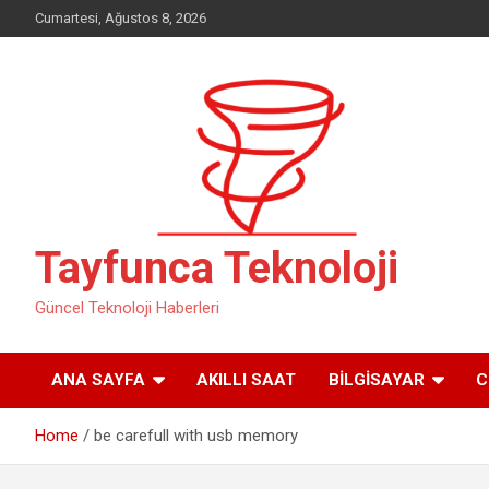
Skip
Cumartesi, Ağustos 8, 2026
to
content
Tayfunca Teknoloji
Güncel Teknoloji Haberleri
ANA SAYFA
AKILLI SAAT
BILGISAYAR
C
Home
be carefull with usb memory