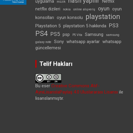
nasıl yapılır
uygulama
Netflix
müzik
oyun
netflix dizileri
oyun
nokia
online alışveriş
playstation
konsolları
oyun konsolu
PS3
Playstation 5
playstation 5 hakkında
PS4
PS5
psp
Samsung
PS Vita
samsung
Sony
whatsapp ayarlar
whatsapp
galaxy note
güncellemesi
Telif Hakları
Bu eser
Creative Commons Atıf-
AynıLisanslaPaylaş 4.0 Uluslararası Lisansı
ile
lisanslanmıştır.