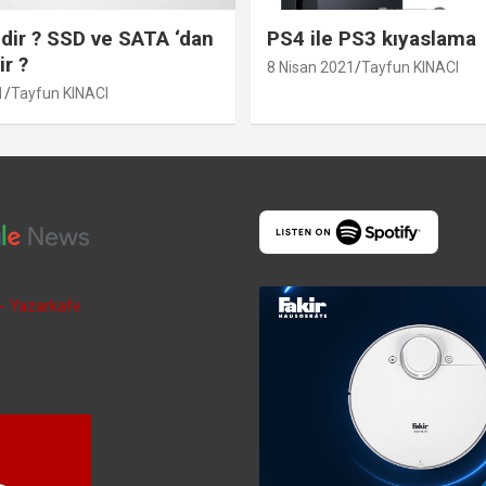
ir ? SSD ve SATA ‘dan
PS4 ile PS3 kıyaslama
ir ?
8 Nisan 2021
Tayfun KINACI
1
Tayfun KINACI