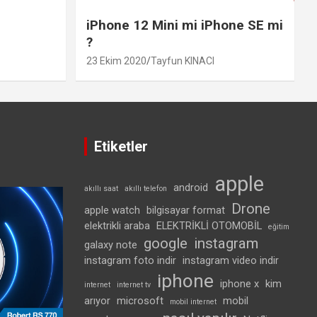
iPhone 12 Mini mi iPhone SE mi
?
23 Ekim 2020
Tayfun KINACI
Etiketler
apple
android
akıllı saat
akıllı telefon
Drone
apple watch
bilgisayar format
elektrikli araba
ELEKTRİKLİ OTOMOBİL
eğitim
google
instagram
galaxy note
instagram foto indir
instagram video indir
iphone
iphone x
kim
internet
internet tv
arıyor
microsoft
mobil
mobil internet