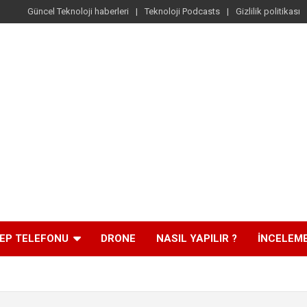
Güncel Teknoloji haberleri
Teknoloji Podcasts
Gizlilik politikası
EP TELEFONU
DRONE
NASIL YAPILIR ?
İNCELEM