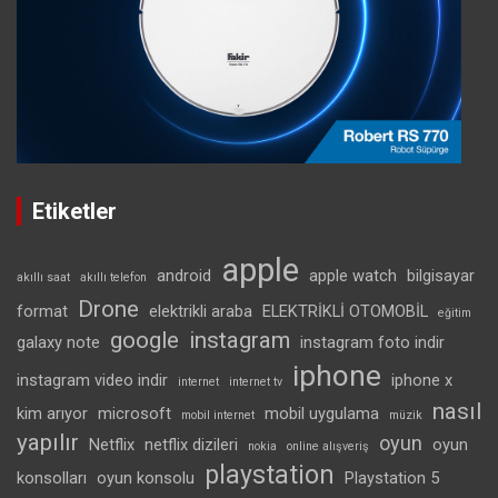
Etiketler
apple
android
apple watch
bilgisayar
akıllı saat
akıllı telefon
Drone
format
elektrikli araba
ELEKTRİKLİ OTOMOBİL
eğitim
google
instagram
galaxy note
instagram foto indir
iphone
instagram video indir
iphone x
internet
internet tv
nasıl
kim arıyor
microsoft
mobil uygulama
mobil internet
müzik
yapılır
oyun
Netflix
netflix dizileri
oyun
nokia
online alışveriş
playstation
konsolları
oyun konsolu
Playstation 5